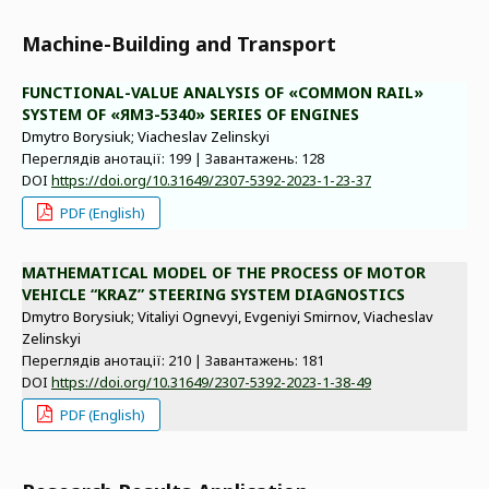
Machine-Building and Transport
FUNCTIONAL-VALUE ANALYSIS OF «COMMON RAIL»
SYSTEM OF «ЯМЗ-5340» SERIES OF ENGINES
Dmytro Borysiuk; Viacheslav Zelinskyi
Переглядів анотації: 199 | Завантажень: 128
DOI
https://doi.org/10.31649/2307-5392-2023-1-23-37
PDF (English)
MATHEMATICAL MODEL OF THE PROCESS OF MOTOR
VEHICLE “KRAZ” STEERING SYSTEM DIAGNOSTICS
Dmytro Borysiuk; Vitaliyi Ognevyi, Evgeniyi Smirnov, Viacheslav
Zelinskyi
Переглядів анотації: 210 | Завантажень: 181
DOI
https://doi.org/10.31649/2307-5392-2023-1-38-49
PDF (English)