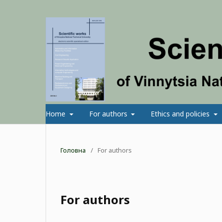
Home
For authors
Ethics and policies
Головна
/
For authors
For authors