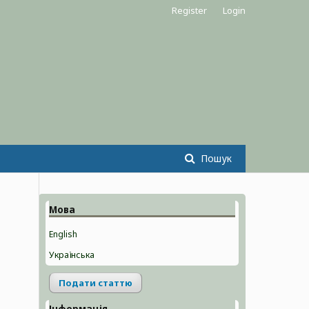
Register
Login
Пошук
Мова
English
Українська
Подати статтю
Інформація