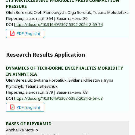
ITS PARTICLES AND HYDRAULIC PRESS COMPACTION
PRESSURE
Oleh Bereziuk; Oleh Piontkevych, Olga Serdiuk, Tetiana Molodetska
Переглядів анотації: 364 | Завантажень: 89
DOI
https://doi.org/10.31649/2307-5392-2024-2-69-74
PDF (English)
Research Results Application
DYNAMICS OF TICK-BORNE ENCEPHALITIS MORBIDITY
IN VINNYTSIA
Oleh Bereziuk; Svitlana Horbatiuk, Svitlana Khliestova, Іryna
Klymchyk, Tetiana Shevchuk
Переглядів анотації: 379 | Завантажень: 68
DOI
https://doi.org/10.31649/2307-5392-2024-2-63-68
PDF (English)
BASES OF BIPYRAMID
Anzhelika Motailo