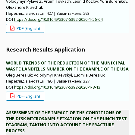
Volodymyr Pylavets, Artem Tovkach; Leonid Kozlov; Yurii Burenikov,
Olexandre Kravchuk
Переглядів анотації: 427 | Завантажень: 293
DOI
https://doi.org/10.31649/2307-5392-2020-1-56-64
PDF (English)
Research Results Application
WORLD TRENDS OF THE REDUCTION OF THE MUNICIPAL
WASTE LANDFILLS NUMBER ON THE EXAMPLE OF THE USA
Оleg Bereziuk; Volodymyr Kraevskyi, Ludmila Bereziuk
Переглядів анотації: 495 | Завантажень: 327
DOI
https://doi.org/10.31649/2307-5392-2020-1-8-13
PDF (English)
ASSESSMENT OF THE IMPACT OF THE CONDITIONS OF
THE DISK MICROSAMPLE FIXATION ON THE PUNCH TEST
DIAGRAM, TAKING INTO ACCOUNT THE FRACTURE
PROCESS