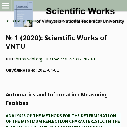
Головна
/
Архіви
/
№ 1 (2020): Scientific Works of VNTU
№ 1 (2020): Scientific Works of
VNTU
DOI:
https://doi.org/10.31649/2307-5392-2020-1
Опубліковано:
2020-04-02
Automatics and Information Measuring
Facilities
ANALYSIS OF THE METHODS FOR THE DETERMINATION
OF THE MINIMUM REFLECTION CHARACTERISTIC IN THE
PROCESS OF THE SURFACE PLASMON RESONANCE