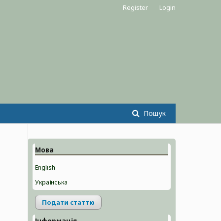
Register
Login
Пошук
Мова
English
Українська
Подати статтю
Інформація