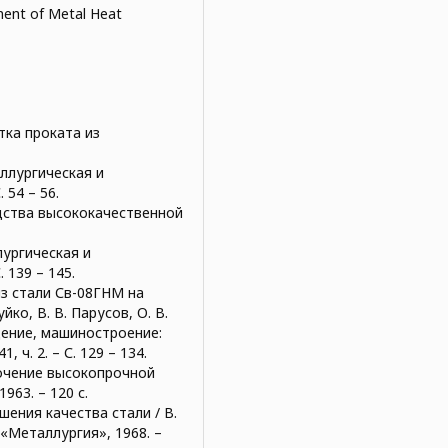
tment of Metal Heat
ка проката из
таллургическая и
 54 – 56.
дства высококачественной
ллургическая и
 139 – 145.
из стали Св-08ГНМ на
ко, В. В. Парусов, О. В.
дение, машиностроение:
, ч. 2. – С. 129 – 134.
лочение высокопрочной
963. – 120 с.
шения качества стали / В.
: «Металлургия», 1968. –