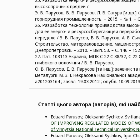
25. Разработка энерго- и ресурсосберегающей 
высокопрочных прядей /
Э. В. Парусов, В. В. Парусов, Л. В. Сагура [и др.
горнорудная промышленность. – 2015. – № 1. – С.
26. Разработка технологии производства высо
для ее энерго- и ресурсосберегающей перераб
переделе / Э. В. Парусов, В. В. Парусов, А. Б. Сычк
Строительство, материаловедение, машиностроен
Днепропетровск. – 2010. – Вып. 53. – С. 146 – 152
27. Пат. 103113 Украина, МПК С 22 C 38/32, С 22 
глибокого волочіння / В. В. Парусов,
О. В. Парусов, Е. В. Парусов [та інш.]; заявник т
металургії ім. З. І. Некрасова Національної акаде
а201203164 ; заявл. 19.03.2012 ; опубл. 10.09.201
Статті цього автора (авторів), які на
Eduard Parusov, Oleksandr Sychkov, Svitlan
OF IMPROVING REGULATED MODES OF WI
of Vinnytsia National Technical University: 
Eduard Parusov, Oleksand Sychkov, Igor Chui