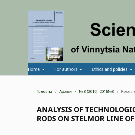
Home
For authors
Ethics and policies
Головна
/
Архіви
/
№ 3 (2016): 2016№3
/
Researc
ANALYSIS OF TECHNOLOGIC
RODS ON STELMOR LINE OF