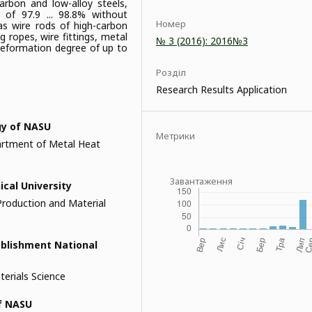
carbon and low-alloy steels,
 of 97.9 ... 98.8% without
Номер
as wire rods of high-carbon
g ropes, wire fittings, metal
№ 3 (2016): 2016№3
 deformation degree of up to
Розділ
Research Results Application
gy of NASU
Метрики
partment of Metal Heat
Завантаження
cal University
 Production and Material
ablishment National
terials Science
of NASU