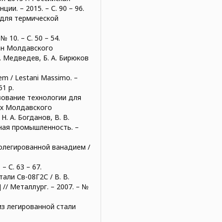
и. – 2015. – С. 90 – 96.
в для термической
№ 10. – С. 50 – 54.
ан Молдавского
В. Медведев, Б. А. Бирюков
tem / Lestani Massimo. –
51 р.
ование технологии для
ях Молдавского
. А. Богданов, В. В.
дная промышленность. –
ролегированной ванадием /
– С. 63 – 67.
ли Св-08Г2С / В. В.
] // Металлург. – 2007. – №
из легированной стали