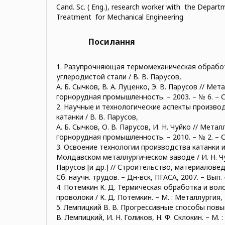
Cand. Sc. ( Eng.), research worker with the Depar
Treatment for Mechanical Engineering
Посилання
1. Разупрочняющая термомеханическая обработ
углеродистой стали / В. В. Парусов,
А. Б. Сычков, В. А. Луценко, Э. В. Парусов // Ме
горнорудная промышленность. – 2003. – № 6. – С.
2. Научные и технологические аспекты произво
катанки / В. В. Парусов,
А. Б. Сычков, О. В. Парусов, И. Н. Чуйко // Мета
горнорудная промышленность. – 2010. – № 2. – С.
3. Освоение технологии производства катанки 
Молдавском металлургическом заводе / И. Н. Чуй
Парусов [и др.] // Строительство, материалове
Сб. научн. трудов. – Дн-вск, ПГАСА, 2007. – Вып. 41
4. Потемкин К. Д. Термическая обработка и во
проволоки / К. Д. Потемкин. – М. : Металлургия, 1
5. Лемпицкий В. В. Прогрессивные способы повы
В. Лемпицкий, И. Н. Голиков, Н. Ф. Склокин. – М. 