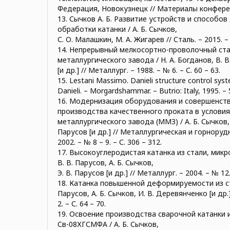
Федерация, Новокузнецк // Материалы конференци
13. Сычков А. Б. Развитие устройств и способо
обработки катанки / А. Б. Сычков,
С. О. Малашкин, М. А. Жигарев // Сталь. – 2015. – 
14. Непрерывный мелкосортно-проволочный ст
металлургического завода / Н. А. Богданов, В. 
[и др.] // Металлург. – 1988. – № 6. – С. 60 – 63.
15. Lestani Massimo. Danieli structure control sys
Danieli. – Morgardshammar. – Butrio: Italy, 1995. – 
16. Модернизация оборудования и совершенств
производства качественного проката в услови
металлургического завода (ММЗ) / А. Б. Сычков, Н
Парусов [и др.] // Металлургическая и горнору
2002. – № 8 – 9. – С. 306 – 312.
17. Высокоуглеродистая катанка из стали, мик
В. В. Парусов, А. Б. Сычков,
Э. В. Парусов [и др.] // Металлург. – 2004. – № 12. 
18. Катанка повышенной деформируемости из ста
Парусов, А. Б. Сычков, И. В. Деревянченко [и др.
2. – С. 64 – 70.
19. Освоение производства сварочной катанки 
Св-08ХГСМФА / А. Б. Сычков,