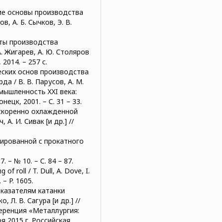
кие основы производства
, А. Б. Сычков, Э. В.
кты производства
А. Жигарев, А. Ю. Столяров
 2014. – 257 с.
ческих основ производства
а / В. В. Парусов, А. М.
омышленность XXI века:
ецк, 2001. – С. 31 – 33.
ускоренно охлажденной
 А. И. Сивак [и др.] //
зированной с прокатного
7. – № 10. – С. 84 – 87.
of roll / T. Dull, A. Dove, I.
 – P. 1605.
оказателям катанки
, Л. В. Сагура [и др.] //
еренция «Металлургия:
я 2015 г. Российская