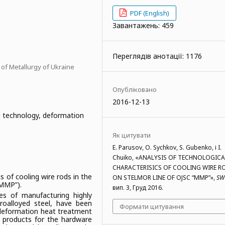
PDF (English)
Завантажень: 459
Переглядів анотації: 1176
of Metallurgy of Ukraine
Опубліковано
2016-12-13
g technology, deformation
Як цитувати
E. Parusov, O. Sychkov, S. Gubenko, і I.
Chuiko, «ANALYSIS OF TECHNOLOGICA
CHARACTERISICS OF COOLING WIRE R
s of cooling wire rods in the
ON STELMOR LINE OF OJSC “MMP”»,
SW
“MMP”).
вип. 3, Груд 2016.
es of manufacturing highly
roalloyed steel, have been
Формати цитування
deformation heat treatment
 products for the hardware