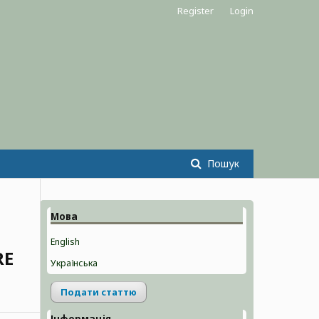
Register
Login
Пошук
Мова
English
RE
Українська
Подати статтю
Інформація