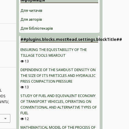
Для читачів
Для авторів
Для бібліотекарів
##plugins.blocks.mostRead.settings.blockTitle##
ENSURING THE EQUISTABILITY OF THE
TILLAGE TOOLS WEAROUT
13
DEPENDENCE OF THE SAWDUST DENSITY ON
THE SIZE OF ITS PARTICLES AND HYDRAULIC
PRESS COMPACTION PRESSURE
13
L
STUDY OF FUEL AND EQUIVALENT ECONOMY
ODS
OF TRANSPORT VEHICLES, OPERATING ON
VNTU
,
CONVENTIONAL AND ALTERNATIVE TYPES OF
FUEL
12
MATHEMATICAL MODEL OF THE PROCESS OF