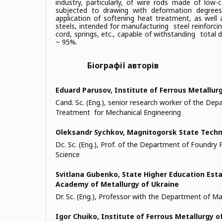
industry, particularly, of wire rods made of low-
subjected to drawing with deformation degrees
application of softening heat treatment, as well 
steels, intended for manufacturing steel reinforcin
cord, springs, etc., capable of withstanding total
~ 95%.
Біографії авторів
Eduard Parusov,
Institute of Ferrous Metallur
Cand. Sc. (Eng.), senior research worker of the De
Treatment for Mechanical Engineering
Oleksandr Sychkov,
Magnitogorsk State Techni
Dc. Sc. (Eng.), Prof. of the Department of Foundry
Science
Svitlana Gubenko,
State Higher Education Est
Academy of Metallurgy of Ukraine
Dr. Sc. (Eng.), Professor with the Department of Ma
Igor Chuiko,
Institute of Ferrous Metallurgy 