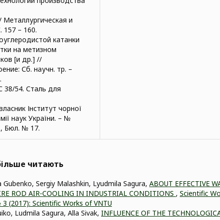
технологии производства
] // Металлургическая и
 157 – 160.
коуглеродистой катанки
отки на метизном
ов [и др.] //
ие: Сб. научн. тр. –
.
С 38/54. Сталь для
а власник Інститут чорної
мії наук України. – №
3, Бюл. № 17.
йбільше читають
a Gubenko, Sergiy Malashkin, Lyudmila Sagura,
ABOUT EFFECTIVE W
RE ROD AIR-COOLING IN INDUSTRIAL CONDITIONS
,
Scientific W
№ 3 (2017): Scientific Works of VNTU
ko, Ludmila Sagura, Alla Sivak,
INFLUENCE OF THE TECHNOLOGIC