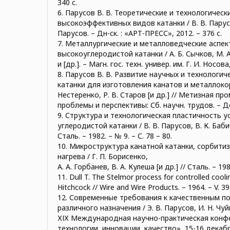
340 с.
6. Парусов В. В. Теоретические и технологичес
высокоэффективных видов катанки / В. В. Парусов
Парусов. – Дн-ск. : «АРТ-ПРЕСС», 2012. – 376 с.
7. Металлургические и металловедческие аспе
высокоуглеродистой катанки / А. Б. Сычков, М. 
и [др.]. – Магн. гос. техн. универ. им. Г. И. Носова,
8. Парусов В. В. Развитие научных и технологи
катанки для изготовления канатов и металлокорд
Нестеренко, Р. В. Старов [и др.] // Метизная пр
проблемы и перспективы: Сб. научн. трудов. – Дон
9. Структура и технологическая пластичность 
углеродистой катанки / В. В. Парусов, В. К. Бабич,
Сталь. – 1982. – № 9. – С. 78 – 80.
10. Микроструктура канатной катанки, сорбити
нагрева / Г. П. Борисенко,
А. А. Горбанев, В. А. Кулеша [и др.] // Сталь. – 198
11. Dull T. The Stelmor process for controlled cooling 
Hitchcock // Wire and Wire Products. – 1964. – V. 39.
12. Современные требования к качественным п
различного назначения / Э. В. Парусов, И. Н. Чуйко
ХІХ Международная научно-практическая конф
технологии, инновации, качество», 15-16 декабр