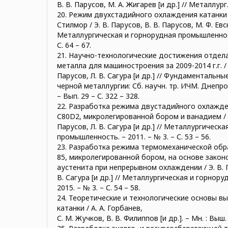
В. В. Парусов, М. А. Жигарев [и др.] // Металлург. 
20. Режим двухстадийного охлаждения катанки 
Стилмор / Э. В. Парусов, В. В. Парусов, М. Ф. Евсю
Металлургическая и горнорудная промышленность
С. 64 – 67.
21. Научно-технологические достижения отдел
металла для машиностроения за 2009-2014 г.г. / Э
Парусов, Л. В. Сагура [и др.] // Фундаменталь
черной металлургии: Сб. научн. тр. ИЧМ. Днепроп
– Вып. 29 – С. 322 – 328.
22. Разработка режима двустадийного охлажден
С80D2, микролегированной бором и ванадием / Э.
Парусов, Л. В. Сагура [и др.] // Металлургическ
промышленность. – 2011. – № 3. – С. 53 – 56.
23. Разработка режима термомеханической обра
85, микролегированной бором, на основе зако
аустенита при непрерывном охлаждении / Э. В. П
В. Сагура [и др.] // Металлургическая и горнор
2015. – № 3. – С. 54 – 58.
24. Теоретические и технологические основы в
катанки / А. А. Горбанев,
С. М. Жучков, В. В. Филиппов [и др.]. – Мн. : Выш. 