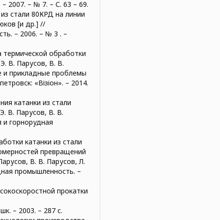
– 2007. – № 7. – С. 63 – 69.
из стали 80КРД на линии
ков [и др.] //
. – 2006. – № 3 . –
а термической обработки
. В. Парусов, В. В.
ные и прикладные проблемы
етровск: «Візіон». – 2014.
ия катанки из стали
 В. Парусов, В. В.
ая и горнорудная
ботки катанки из стали
номерностей превращений
арусов, В. В. Парусов, Л.
удная промышленность. –
ысокоскоростной прокатки
шк. – 2003. – 287 с.