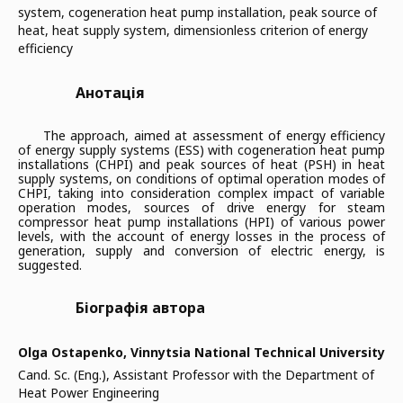
system, cogeneration heat pump installation, peak source of
heat, heat supply system, dimensionless criterion of energy
efficiency
Анотація
The a
pproac
h, aimed at assessment of
energy efficiency
of energy supply systems (E
S
S)
with
cogeneration heat pump
installations (CHPI)
and peak sources of heat (PSH) in heat
supply systems
,
on conditions of optimal operation modes of
CHPI,
taking into consideration complex impact of variable
operation modes, sources of drive energy
for
steam
compressor
heat pump
installations (HPI) of various
power
level
s
,
with the
account
of
energy losses in the process of
generation, supply and conversion of electric energy
,
is
suggested.
Біографія автора
Olga Ostapenko,
Vinnytsia National Technical University
Cand. Sc. (Eng.), Assistant Professor with the Department of
Heat Power Engineering