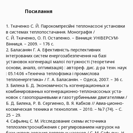
Посилання
1. Ткаченко С. Й. Парокомпресійні теплонасосні установки
в системах теплопостачання. Монографія /
С. Й. Ткаченко, О. П. Остапенко. – Вінниця: УНІВЕРСУМ-
Вінниця. – 2009. – 176 с.
2. Баласанян Г. А. Ефективність перспективних
інтегрованих систем енергозабезпечення на базі
установок когенерації малої потужності (теоретичні
основи, аналіз, оптимізація) : автореф. дис. д-ра техн. наук
: 05.14.06 «Технічна теплофізика і промислова
теплоенергетика» / Г. А. Баласанян. – Одеса, 2007. – 36 с.
3. Билека Б. Д. Экономичность когенерационных и
комбинированных когенерационно-теплонасосных уста-
новок с газопоршневыми и газотурбинными двигателями /
Б. Д. Билека, Р. В. Сергиенко, В. Я. Кабков // Авиа-ционно-
космическая техника и технология. – 2010. – №7 (74). – С.
25 – 29.
4. Сафьянц С. М. Исследование схемы источника
теплоэлектроснабжения с регулированием нагрузок на
базе использования тепловых насосов / С. М. Сафьянц, Н.