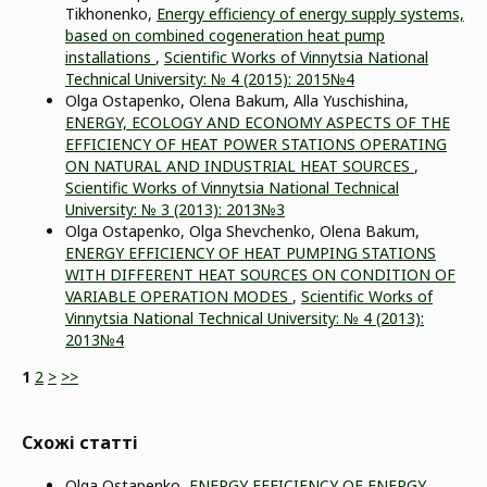
Tikhonenko,
Energy efficiency of energy supply systems,
based on combined cogeneration heat pump
installations
,
Scientific Works of Vinnytsia National
Technical University: № 4 (2015): 2015№4
Olga Ostapenko, Olena Bakum, Alla Yuschishina,
ENERGY, ECOLOGY AND ECONOMY ASPECTS OF THE
EFFICIENCY OF HEAT POWER STATIONS OPERATING
ON NATURAL AND INDUSTRIAL HEAT SOURCES
,
Scientific Works of Vinnytsia National Technical
University: № 3 (2013): 2013№3
Olga Ostapenko, Olga Shevchenko, Olena Bakum,
ENERGY EFFICIENCY OF HEAT PUMPING STATIONS
WITH DIFFERENT HEAT SOURCES ON CONDITION OF
VARIABLE OPERATION MODES
,
Scientific Works of
Vinnytsia National Technical University: № 4 (2013):
2013№4
1
2
>
>>
Схожі статті
Olga Ostapenko,
ENERGY EFFICIENCY OF ENERGY