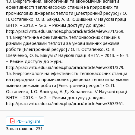
13. Енергетичний, екологічний та економічний аспекти
ефективності теплонасосних станцій на природних та
промислових джерелах теплоти [Електронний ресурс] / О.
П. Остапенко, О. В. Бакум, А. В. Ющишина // Наукові праці
ВНТУ. – 2013. – № 3. – Режим доступу до журн.:
http://praci.vntu.edu.ua/index.php/praci/article/view/371/369.
14. Енергетична ефективність теплонасосних станцій з
різними джерелами теплоти за умови змінних режимів
роботи [Електронний ресурс] / О. П. Остапенко, О. В.
Шевченко, О. В. Бакум // Наукові праці ВНТУ. – 2013. – № 4.
– Режим доступу до журн.:
http://praci.vntu.edu.ua/index.php/praci/article/view/381/379.
15. Енергоекологічна ефективність теплонасосних станцій
на природних та промислових джерелах теплоти за умови
змінних режимів роботи [Електронний ресурс] / О. П.
Остапенко, І. О. Валігура, А. Д. Коваленко. // Наукові праці
ВНТУ. – 2013. – № 2. – Режим доступу до журн.:
http://praci.vntu.edu.ua/index.php/praci/article/view/363/361.
PDF (English)
Завантажень: 231