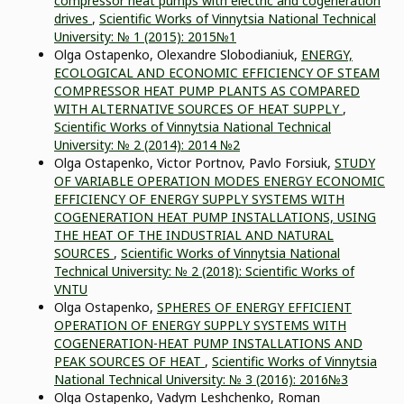
compressor heat pumps with electric and cogeneration
drives
,
Scientific Works of Vinnytsia National Technical
University: № 1 (2015): 2015№1
Olga Ostapenko, Olexandre Slobodianiuk,
ENERGY,
ECOLOGICAL AND ECONOMIC EFFICIENCY OF STEAM
COMPRESSOR HEAT PUMP PLANTS AS COMPARED
WITH ALTERNATIVE SOURCES OF HEAT SUPPLY
,
Scientific Works of Vinnytsia National Technical
University: № 2 (2014): 2014 №2
Olga Ostapenko, Victor Portnov, Pavlo Forsiuk,
STUDY
OF VARIABLE OPERATION MODES ENERGY ECONOMIC
EFFICIENCY OF ENERGY SUPPLY SYSTEMS WITH
COGENERATION HEAT PUMP INSTALLATIONS, USING
THE HEAT OF THE INDUSTRIAL AND NATURAL
SOURCES
,
Scientific Works of Vinnytsia National
Technical University: № 2 (2018): Scientific Works of
VNTU
Olga Ostapenko,
SPHERES OF ENERGY EFFICIENT
OPERATION OF ENERGY SUPPLY SYSTEMS WITH
COGENERATION-HEAT PUMP INSTALLATIONS АND
PEAK SOURCES OF HEAT
,
Scientific Works of Vinnytsia
National Technical University: № 3 (2016): 2016№3
Olga Ostapenko, Vadym Leshchenko, Roman