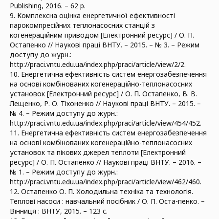
Publishing, 2016. – 62 p.
9. Комплексна оцінка енергетичної ефективності
парокомпресійних теплонасосних станцій з
когенераційним приводом [Електронний ресурс] / О. П.
Остапенко // Наукові праці ВНТУ. – 2015. – № 3. – Режим
доступу до журн.:
http://praci.vntu.edu.ua/index.php/praci/article/view/2/2.
10. Енергетична ефективність систем енергозабезпечення
на основі комбінованих когенераційно-теплонасосних
установок [Електронний ресурс] / О. П. Остапенко, В. В.
Лещенко, Р. О. Тіхоненко // Наукові праці ВНТУ. – 2015. –
№ 4. – Режим доступу до журн.:
http://praci.vntu.edu.ua/index.php/praci/article/view/454/452.
11. Енергетична ефективність систем енергозабезпечення
на основі комбінованих когенераційно-теплонасосних
установок та пікових джерел теплоти [Електронний
ресурс] / О. П. Остапенко // Наукові праці ВНТУ. – 2016. –
№ 1. – Режим доступу до журн.:
http://praci.vntu.edu.ua/index.php/praci/article/view/462/460.
12. Остапенко О. П. Холодильна техніка та технологія.
Теплові насоси : навчальний посібник / О. П. Оста-пенко. –
Вінниця : ВНТУ, 2015. – 123 с.