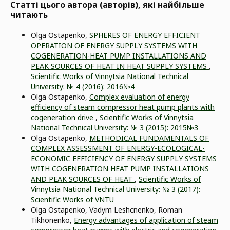
Статті цього автора (авторів), які найбільше
читають
Olga Ostapenko,
SPHERES OF ENERGY EFFICIENT
OPERATION OF ENERGY SUPPLY SYSTEMS WITH
COGENERATION-HEAT PUMP INSTALLATIONS АND
PEAK SOURCES OF HEAT IN HEAT SUPPLY SYSTEMS
,
Scientific Works of Vinnytsia National Technical
University: № 4 (2016): 2016№4
Olga Ostapenko,
Complex evaluation of energy
efficiency of steam compressor heat pump plants with
сogeneration drive
,
Scientific Works of Vinnytsia
National Technical University: № 3 (2015): 2015№3
Olga Ostapenko,
METHODICAL FUNDAMENTALS OF
COMPLEX ASSESSMENT OF ENERGY-ECOLOGICAL-
ECONOMIC EFFICIENCY OF ENERGY SUPPLY SYSTEMS
WITH COGENERATION HEAT PUMP INSTALLATIONS
AND PEAK SOURCES OF HEAT
,
Scientific Works of
Vinnytsia National Technical University: № 3 (2017):
Scientific Works of VNTU
Olga Ostapenko, Vadym Leshcnenko, Roman
Tikhonenko,
Energy advantages of application of steam