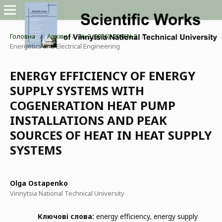
Головна
/
Архіви
/
№ 2 (2016): 2016№2
/
Energetics and Electrical Engineering
ENERGY EFFICIENCY OF ENERGY
SUPPLY SYSTEMS WITH
COGENERATION HEAT PUMP
INSTALLATIONS АND PEAK
SOURCES OF HEAT IN HEAT SUPPLY
SYSTEMS
Olga Ostapenko
Vinnytsia National Technical University
Ключові слова:
energy efficiency, energy supply