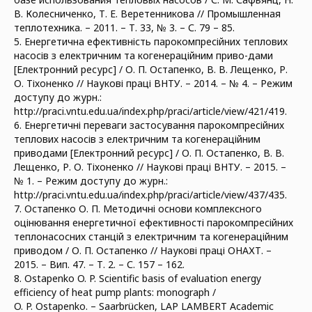
В. Колесниченко, Т. Е. Веретенникова // Промышленная
теплотехника. – 2011. – Т. 33, № 3. – С. 79 – 85.
5. Енергетична ефективність парокомпресійних теплових
насосів з електричним та когенераційним приво-дами
[Електронний ресурс] / О. П. Остапенко, В. В. Лещенко, Р.
О. Тіхоненко // Наукові праці ВНТУ. – 2014. – № 4. – Режим
доступу до журн.:
http://praci.vntu.edu.ua/index.php/praci/article/view/421/419.
6. Енергетичні переваги застосування парокомпресійних
теплових насосів з електричним та когенераційним
приводами [Електронний ресурс] / О. П. Остапенко, В. В.
Лещенко, Р. О. Тіхоненко // Наукові праці ВНТУ. – 2015. –
№ 1. – Режим доступу до журн.:
http://praci.vntu.edu.ua/index.php/praci/article/view/437/435.
7. Остапенко О. П. Методичні основи комплексного
оцінювання енергетичної ефективності парокомпресійних
теплонасосних станцій з електричним та когенераційним
приводом / О. П. Остапенко // Наукові праці ОНАХТ. –
2015. – Вип. 47. – Т. 2. – С. 157 – 162.
8. Ostapenko O. P. Scientific basis of evaluation energy
efficiency of heat pump plants: monograph /
O. P. Ostapenko. – Saarbrücken, LAP LAMBERT Academic