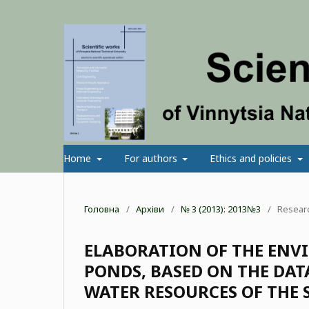
Home
For authors
Ethics and policies
Головна
/
Архіви
/
№ 3 (2013): 2013№3
/
Researc
ELABORATION OF THE ENV
PONDS, BASED ON THE DAT
WATER RESOURCES OF THE