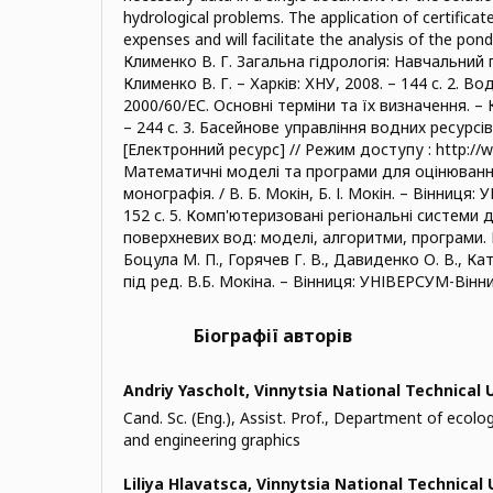
hydrological problems. The application of certificat
expenses and will facilitate the analysis of the po
Клименко В. Г. Загальна гідрологія: Навчальний 
Клименко В. Г. – Харків: ХНУ, 2008. – 144 c. 2. 
2000/60/ЕС. Основні терміни та їх визначення. –
– 244 с. 3. Басейнове управління водних ресурсів
[Електронний ресурс] // Режим доступу : http://ww
Математичні моделі та програми для оцінювання
монографія. / В. Б. Мокін, Б. І. Мокін. – Вінниця
152 с. 5. Комп'ютеризовані регіональні системи
поверхневих вод: моделі, алгоритми, програми. М
Боцула М. П., Горячев Г. В., Давиденко О. В., Ката
під ред. В.Б. Мокіна. – Вінниця: УНІВЕРСУМ-Вінниц
Біографії авторів
Andriy Yascholt,
Vinnytsia National Technical 
Cand. Sc. (Eng.), Assist. Prof., Department of ec
and engineering graphics
Liliya Hlavatsca,
Vinnytsia National Technical 