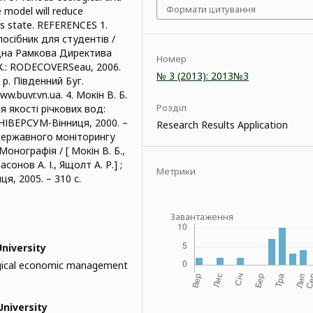
Формати цитування
e model will reduce
nds state. REFERENCES 1.
посібник для студентів /
Водна Рамкова Директива
Номер
 К.: RODECOVERSeau, 2006.
№ 3 (2013): 2013№3
 р. Південний Буг.
w.buvr.vn.ua. 4. Мокін В. Б.
Розділ
 якості річкових вод:
: УНІВЕРСУМ-Вінниця, 2000. –
Research Results Application
 державного моніторингу
онографія / [ Мокін В. Б.,
сонов А. І., Ящолт А. Р.] ;
Метрики
я, 2005. – 310 с.
Завантаження
University
ological economic management
University