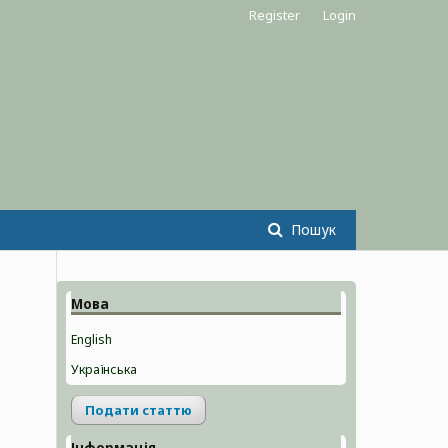
Register
Login
Пошук
Мова
English
Українська
Подати статтю
Інформація