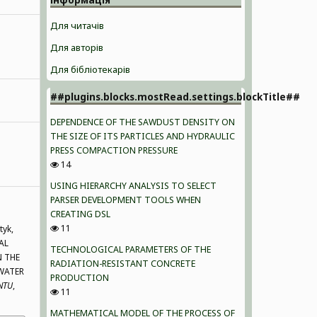
Для читачів
Для авторів
Для бібліотекарів
##plugins.blocks.mostRead.settings.blockTitle##
DEPENDENCE OF THE SAWDUST DENSITY ON
THE SIZE OF ITS PARTICLES AND HYDRAULIC
PRESS COMPACTION PRESSURE
14
USING HIERARCHY ANALYSIS TO SELECT
PARSER DEVELOPMENT TOOLS WHEN
CREATING DSL
11
tyk,
AL
TECHNOLOGICAL PARAMETERS OF THE
N THE
RADIATION-RESISTANT CONCRETE
WATER
PRODUCTION
NTU
,
11
MATHEMATICAL MODEL OF THE PROCESS OF