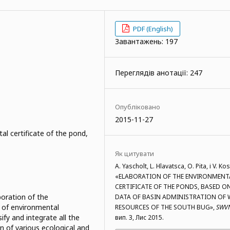
PDF (English)
Завантажень: 197
Переглядів анотації: 247
Опубліковано
2015-11-27
l certificate of the pond,
Як цитувати
A. Yascholt, L. Hlavatsca, O. Pita, і V. Kos
«ELABORATION OF THE ENVIRONMENT
CERTIFICATE OF THE PONDS, BASED O
oration of the
DATA OF BASIN ADMINISTRATION OF 
 of environmental
RESOURCES OF THE SOUTH BUG»,
SWV
ify and integrate all the
вип. 3, Лис 2015.
n of various ecological and