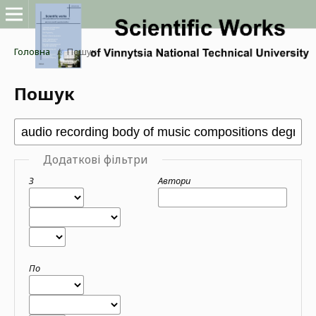
Головна
/
Пошук
Пошук
Додаткові фільтри
З
Автори
По